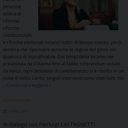
perenne
attesa di
riforme:
riforme
costituzionali
e riforme elettorali innanzi tutto. Al tempo stesso, però,
sembra che ripensare assieme le regole del gioco sia
qualcosa di impraticabile. Dai tempi della bicamerale
presieduta da D’Alema fino al fallito referendum voluto
da Renzi, ogni tentativo di cambiamento si è risolto in un
nulla di fatto. Certo, singoli interventi sono stati fatti; ma
Riforme:
…
Continua a leggere
»
cantiere
infinito.
NEWS IN EVIDENZA
In
5 APRILE 2021
dialogo
con
In dialogo con Pierluigi CASTAGNETTI
Elena