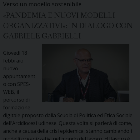
Verso un modello sostenibile
Pietro
«PANDEMIA E NUOVI MODELLI
Ichino
ORGANIZZATIVI»: IN DIALOGO CON
GABRIELE GABRIELLI
Giovedì 18
febbraio
nuovo
appuntament
o con SPES-
WEB, il
percorso di
formazione
digitale proposto dalla Scuola di Politica ed Etica Sociale
dell’Arcidiocesi udinese. Questa volta si parlerà di come,
anche a causa della crisi epidemica, stanno cambiando i
modelli organizzativi nel mondo del lavoro. «Il lavoro è