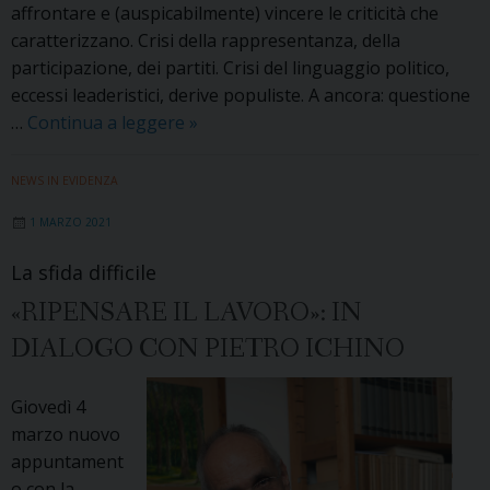
affrontare e (auspicabilmente) vincere le criticità che
caratterizzano. Crisi della rappresentanza, della
participazione, dei partiti. Crisi del linguaggio politico,
eccessi leaderistici, derive populiste. A ancora: questione
Disaffezione
…
Continua a leggere
»
politica
e
NEWS IN EVIDENZA
partecipazione
1 MARZO 2021
democratica
La sfida difficile
«RIPENSARE IL LAVORO»: IN
DIALOGO CON PIETRO ICHINO
Giovedì 4
marzo nuovo
appuntament
o con la