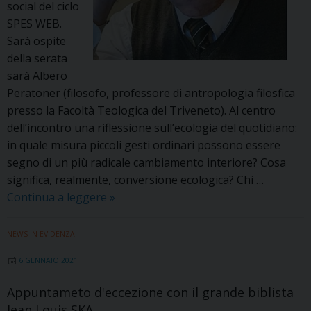
social del ciclo
SPES WEB.
Sarà ospite
della serata
sarà Albero
Peratoner (filosofo, professore di antropologia filosfica
presso la Facoltà Teologica del Triveneto). Al centro
dell’incontro una riflessione sull’ecologia del quotidiano:
in quale misura piccoli gesti ordinari possono essere
segno di un più radicale cambiamento interiore? Cosa
significa, realmente, conversione ecologica? Chi …
SPES-
Continua a leggere
»
WEB:
il
NEWS IN EVIDENZA
17
6 GENNAIO 2021
dicembre
si
Appuntameto d'eccezione con il grande biblista
parla
Jean Louis SKA