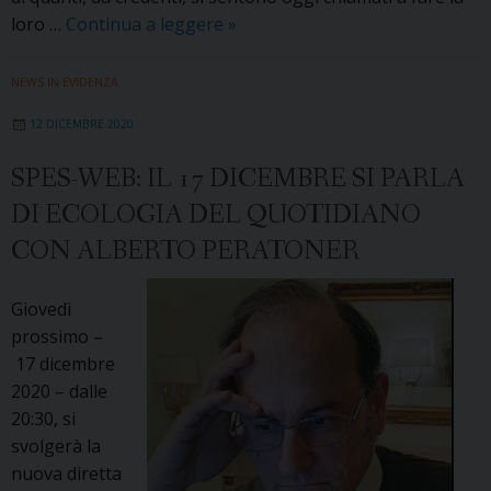
Cattolici
loro …
Continua a leggere
»
e
presenza
NEWS IN EVIDENZA
politica
12 DICEMBRE 2020
SPES-WEB: IL 17 DICEMBRE SI PARLA
DI ECOLOGIA DEL QUOTIDIANO
CON ALBERTO PERATONER
Giovedì
prossimo –
17 dicembre
2020 – dalle
20:30, si
svolgerà la
nuova diretta