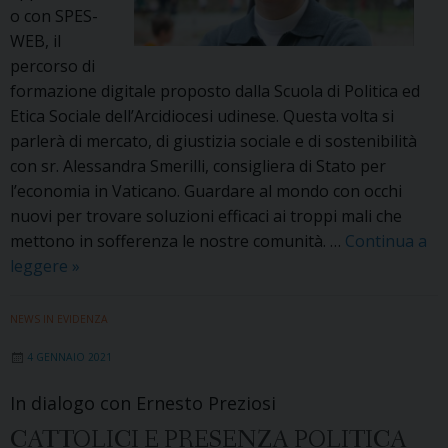
o con SPES-
WEB, il
percorso di
formazione digitale proposto dalla Scuola di Politica ed
Etica Sociale dell’Arcidiocesi udinese. Questa volta si
parlerà di mercato, di giustizia sociale e di sostenibilità
con sr. Alessandra Smerilli, consigliera di Stato per
l’economia in Vaticano. Guardare al mondo con occhi
nuovi per trovare soluzioni efficaci ai troppi mali che
mettono in sofferenza le nostre comunità. …
Continua a
«Dalla
leggere
»
parte
degli
NEWS IN EVIDENZA
ultimi»:
4 GENNAIO 2021
SPES
WEB
In dialogo con Ernesto Preziosi
in
CATTOLICI E PRESENZA POLITICA
dialogo