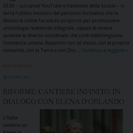
20.30 – sui canali YouTube e Facebook della Scuola – si
terrà l’ultimo incontro del percorso formativo che la
diocesi di Udine ha voluto proporre per promuovere
un’ecologia realmente integrale, capace di tenere
assieme le diverse coordinate che contraddistinguono
l’esistenza umana. Rapporto con sé stessi, con la propria
Gio
comunità, con la Terra e con Dio; …
Continua a leggere
»
22
ma
NEWS IN EVIDENZA
ult
18 APRILE 2021
ap
del
RIFORME: CANTIERE INFINITO. IN
SP
DIALOGO CON ELENA D’ORLANDO
we
co
Chi
L’Italia
Gia
sembra un
Paese in