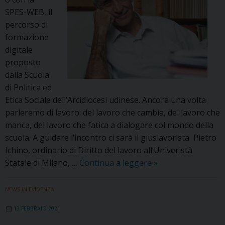
SPES-WEB, il
percorso di
formazione
digitale
proposto
dalla Scuola
di Politica ed
Etica Sociale dell’Arcidiocesi udinese. Ancora una volta
parleremo di lavoro: del lavoro che cambia, del lavoro che
manca, del lavoro che fatica a dialogare col mondo della
scuola. A guidare l’incontro ci sarà il giuslavorista Pietro
Ichino, ordinario di Diritto del lavoro all’Univeristà
«Ripensare
Statale di Milano, …
Continua a leggere
»
il
lavoro»:
NEWS IN EVIDENZA
in
13 FEBBRAIO 2021
dialogo
con