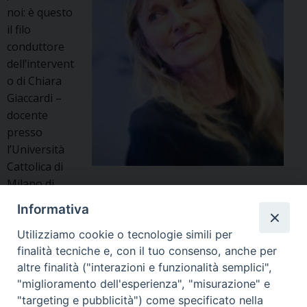
Si’
noi: è questo
il filo
conduttore
dell’intervent
o di Chiara
Giaccardi –
docente
presso
l’Università
Cattolica di
Milano di
Sociologia e Antropologia dei Media – in occasione
Informativa
dell’ultimo degli incontri in programma per l’edizione
2020/2021 della SPES web Ancora una volta lo spunto
Utilizziamo cookie o tecnologie simili per
finalità tecniche e, con il tuo consenso, anche per
iniziale è stato offerto dall’enciclica Laudato si’ e
altre finalità ("interazioni e funzionalità semplici",
dall’invito di papa Francesco a cambiare il nostro
"miglioramento dell'esperienza", "misurazione" e
Libertà,
sguardo sulla …
Continua a leggere
»
"targeting e pubblicità") come specificato nella
comunità,