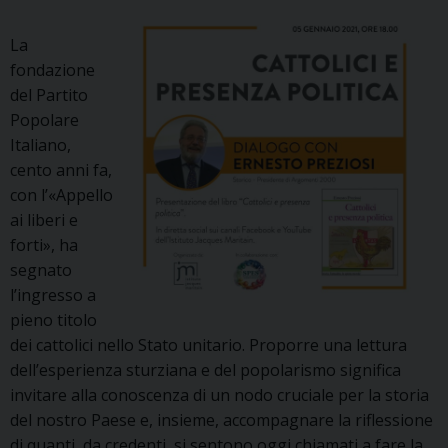
con
sr.
La
Alessandra
fondazione
Smerilli
del Partito
Popolare
Italiano,
cento anni fa,
con l’«Appello
ai liberi e
forti», ha
segnato
l’ingresso a
pieno titolo
dei cattolici nello Stato unitario. Proporre una lettura
dell’esperienza sturziana e del popolarismo significa
invitare alla conoscenza di un nodo cruciale per la storia
del nostro Paese e, insieme, accompagnare la riflessione
di quanti, da credenti, si sentono oggi chiamati a fare la