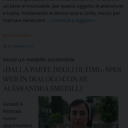
un bene irrinunciabile, per questo oggetto di attenzione
e tutela, fondamento di democrazia e civiltà, mezzo per
«Pandemia
ricercare benessere …
Continua a leggere
»
e
nuovi
NEWS IN EVIDENZA
modelli
25 GENNAIO 2021
organizzativi»:
in
Verso un modello sostenibile
dialogo
«DALLA PARTE DEGLI ULTIMI»: SPES
con
Gabriele
WEB IN DIALOGO CON SR.
Gabrielli
ALESSANDRA SMERILLI
Giovedì 4
febbraio
nuovo
appuntament