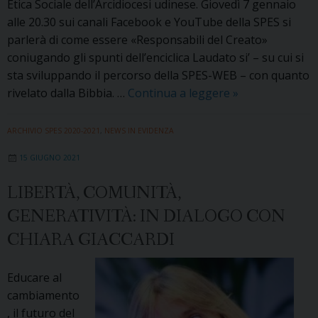
Etica Sociale dell’Arcidiocesi udinese. Giovedì 7 gennaio
alle 20.30 sui canali Facebook e YouTube della SPES si
parlerà di come essere «Responsabili del Creato»
coniugando gli spunti dell’enciclica Laudato si’ – su cui si
sta sviluppando il percorso della SPES-WEB – con quanto
SPES-
rivelato dalla Bibbia. …
Continua a leggere
»
WEB:
il
ARCHIVIO SPES 2020-2021
,
NEWS IN EVIDENZA
7
15 GIUGNO 2021
gennaio
andremo
LIBERTÀ, COMUNITÀ,
alla
GENERATIVITÀ: IN DIALOGO CON
scoperta
delle
CHIARA GIACCARDI
radici
bibliche
Educare al
della
cambiamento
Laudato
, il futuro del