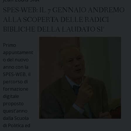
di
SPES-WEB: IL 7 GENNAIO ANDREMO
ecologia
del
ALLA SCOPERTA DELLE RADICI
quotidiano
BIBLICHE DELLA LAUDATO SI’
con
Alberto
Primo
Peratoner
appuntament
o del nuovo
anno con la
SPES-WEB, il
percorso di
formazione
digitale
proposto
quest’anno
dalla Scuola
di Politica ed