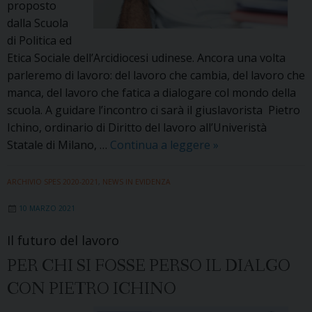
proposto
dalla Scuola
di Politica ed
Etica Sociale dell’Arcidiocesi udinese. Ancora una volta
parleremo di lavoro: del lavoro che cambia, del lavoro che
manca, del lavoro che fatica a dialogare col mondo della
scuola. A guidare l’incontro ci sarà il giuslavorista Pietro
Ichino, ordinario di Diritto del lavoro all’Univeristà
«Ripensare
Statale di Milano, …
Continua a leggere
»
il
lavoro»:
ARCHIVIO SPES 2020-2021
,
NEWS IN EVIDENZA
in
10 MARZO 2021
dialogo
con
Il futuro del lavoro
Pietro
PER CHI SI FOSSE PERSO IL DIALGO
Ichino
CON PIETRO ICHINO