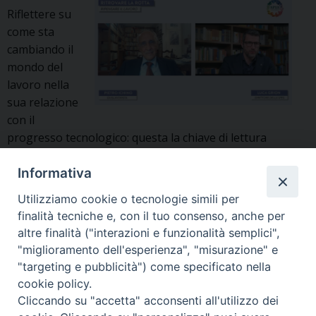
Riflettere su
come sta
cambiando il
mondo del
lavoro nella
sua relazione
con il
progresso tecnologico: questa la chiave di lettura
dell’ultimo incontro della SPES che vede protagonista
Pietro Ichino. In tempi così confusi è essenziale
Informativa
riacquistare fiducia, capire che “sono spariti molti
Utilizziamo cookie o tecnologie simili per
mestieri, ma molti altri ne sono nati”. Le macchine si
finalità tecniche e, con il tuo consenso, anche per
sono sostituite e si sostituiranno all’uomo liberandolo
altre finalità ("interazioni e funzionalità semplici",
dalla fatica eccessiva, permettendo alle …
Continua a
"miglioramento dell'esperienza", "misurazione" e
Per
leggere
»
"targeting e pubblicità") come specificato nella
chi
cookie policy.
si
P
Cliccando su "accetta" acconsenti all'utilizzo dei
fosse