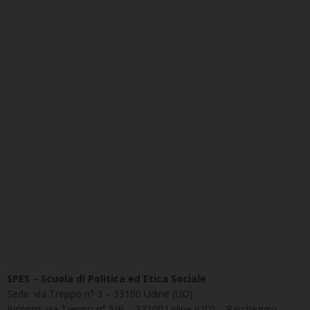
SPES – Scuola di Politica ed Etica Sociale
Sede: via Treppo n° 3 – 33100 Udine (UD)
Incontri: via Treppo n° 5/B – 33100 Udine (UD) – Parcheggio