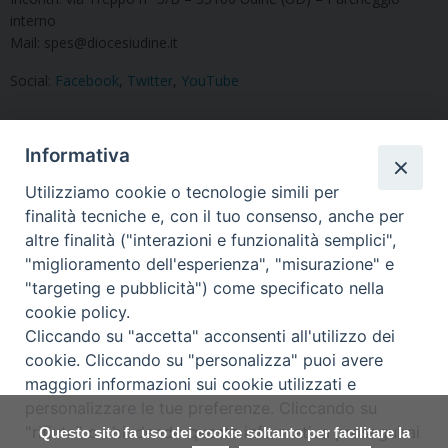
interno
Mail: spes@diocesiudine.it
Social:
Facebook
,
Twitter
,
YouTube
Informativa
Utilizziamo cookie o tecnologie simili per
finalità tecniche e, con il tuo consenso, anche per
altre finalità ("interazioni e funzionalità semplici",
Condividi questo articolo
"miglioramento dell'esperienza", "misurazione" e
"targeting e pubblicità") come specificato nella
cookie policy.
Segui la SPES sui social
Cliccando su "accetta" acconsenti all'utilizzo dei
cookie. Cliccando su "personalizza" puoi avere
maggiori informazioni sui cookie utilizzati e
Copyright © Arcidiocesi di Udine
personalizzare le tue preferenze. Cliccando su
2018
"rifiuta" o chiudendo questa informativa proseguirai
Questo sito fa uso dei cookie soltanto per facilitare la
Piazza Patriarcato, 1 - 33100 Udine