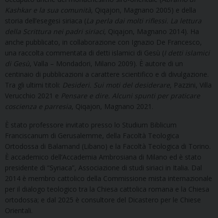
Kashkar e la sua comunità
, Qiqajon, Magnano 2005) e della
storia dell’esegesi siriaca (
La perla dai molti riflessi. La lettura
della Scrittura nei padri siriaci
, Qiqajon, Magnano 2014). Ha
anche pubblicato, in collaborazione con Ignazio De Francesco,
una raccolta commentata di detti islamici di Gesù (
I detti islamici
di Gesù
, Valla – Mondadori, Milano 2009). È autore di un
centinaio di pubblicazioni a carattere scientifico e di divulgazione.
Tra gli ultimi titoli:
Desideri. Sui moti del desiderare
, Pazzini, Villa
Verucchio 2021 e
Pensare e dire. Alcuni spunti per praticare
coscienza e parresia
, Qiqajon, Magnano 2021.
È stato professore invitato presso lo Studium Biblicum
Franciscanum di Gerusalemme, della Facoltà Teologica
Ortodossa di Balamand (Libano) e la Facoltà Teologica di Torino.
È accademico dell’Accademia Ambrosiana di Milano ed è stato
presidente di “Syriaca”, Associazione di studi siriaci in Italia. Dal
2014 è membro cattolico della Commissione mista internazionale
per il dialogo teologico tra la Chiesa cattolica romana e la Chiesa
ortodossa; e dal 2025 è consultore del Dicastero per le Chiese
Orientali.