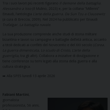
Tra i suoi lavori più recenti figurano
Il demone della battaglia.
Alessandro a Isso
(Il Mulino, 2023) e, per la collana “Millenni”
Einaudi, l’antologia
L’arte della guerra. Da Sun Tzu a Clausewitz
(a cura di Breccia, 2009). Nel 2024 ha pubblicato per Einaudi
Trafalgar. La battaglia navale
.
La sua produzione comprende anche studi di storia militare
bizantina e lavori su campagne e battaglie dell’età antica, accanto
a titoli dedicati ai conflitti del Novecento e del XXI secolo (
Corea.
La guerra dimenticata
,
Lo scudo di Cristo
,
L’arte della
guerriglia
, tra gli altri). Collabora a iniziative di divulgazione e
tiene conferenze su temi legati alla storia della guerra e alla
cultura strategica.
➡️ Alla SPES lunedì 13 aprile 2026
Fabiani Martini
,
g
iornalista
professionista, 56 anni,