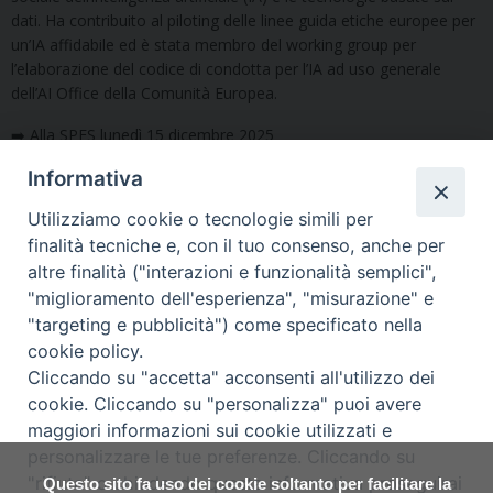
dati. Ha contribuito al piloting delle linee guida etiche europee per
un’IA affidabile ed è stata membro del working group per
l’elaborazione del codice di condotta per l’IA ad uso generale
dell’AI Office della Comunità Europea.
➡️ Alla SPES lunedì 15 dicembre 2025
Informativa
Utilizziamo cookie o tecnologie simili per
Condividi questo articolo
finalità tecniche e, con il tuo consenso, anche per
altre finalità ("interazioni e funzionalità semplici",
"miglioramento dell'esperienza", "misurazione" e
Segui la SPES sui social
"targeting e pubblicità") come specificato nella
cookie policy.
Cliccando su "accetta" acconsenti all'utilizzo dei
cookie. Cliccando su "personalizza" puoi avere
maggiori informazioni sui cookie utilizzati e
Copyright © Arcidiocesi di Udine
personalizzare le tue preferenze. Cliccando su
2018
"rifiuta" o chiudendo questa informativa proseguirai
Questo sito fa uso dei cookie soltanto per facilitare la
Piazza Patriarcato, 1 - 33100 Udine