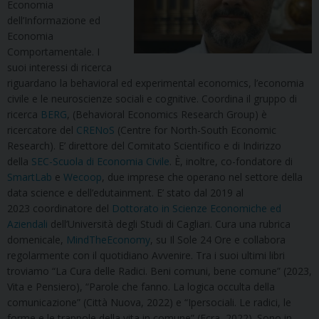
Economia
dell’Informazione ed
Economia
Comportamentale. I
suoi interessi di ricerca
riguardano la behavioral ed experimental economics, l’economia
civile e le neuroscienze sociali e cognitive. Coordina il gruppo di
ricerca
BERG
, (Behavioral Economics Research Group) è
ricercatore del
CRENoS
(Centre for North-South Economic
Research). E’ direttore del Comitato Scientifico e di Indirizzo
della
SEC-Scuola di Economia Civile
. È, inoltre, co-fondatore di
SmartLab
e
Wecoop
, due imprese che operano nel settore della
data science e dell’edutainment. E’ stato dal 2019 al
2023 coordinatore del
Dottorato in Scienze Economiche ed
Aziendali
dell’Università degli Studi di Cagliari. Cura una rubrica
domenicale,
MindTheEconomy
, su Il Sole 24 Ore e collabora
regolarmente con il quotidiano Avvenire. Tra i suoi ultimi libri
troviamo “La Cura delle Radici. Beni comuni, bene comune” (2023,
Vita e Pensiero), “Parole che fanno. La logica occulta della
comunicazione” (Città Nuova, 2022) e “Ipersociali. Le radici, le
forme e le trappole della vita in comune” (Ecra, 2022). Sono in