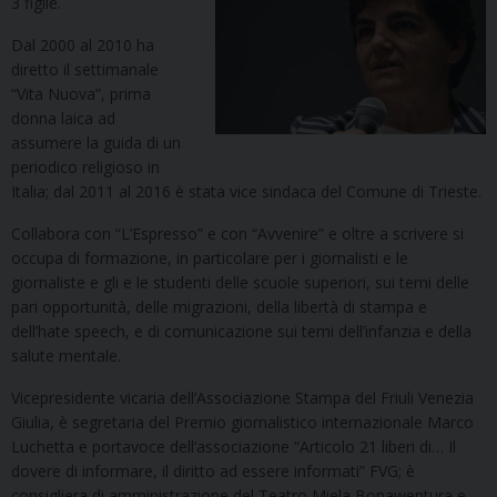
3 figlie.
Dal 2000 al 2010 ha
diretto il settimanale
“Vita Nuova”, prima
donna laica ad
assumere la guida di un
periodico religioso in
Italia; dal 2011 al 2016 è stata vice sindaca del Comune di Trieste.
Collabora con “L’Espresso” e con “Avvenire” e oltre a scrivere si
occupa di formazione, in particolare per i giornalisti
e le
giornaliste
e gli
e
le
studenti
delle scuole superiori, sui temi delle
pari opportunità, delle migrazioni, della libertà di stampa e
dell’hate speech, e di comunicazione sui temi dell’infanzia e della
salute mentale.
Vicepresidente vicaria dell’Associazione Stampa del Friuli Venezia
Giulia, è segretaria del Premio giornalistico internazionale Marco
Luchetta e portavoce d
ell’associazione
“Articolo 21 liberi di… Il
dovere di informare, il diritto ad essere informati”
FVG
; è
consigliera di amministrazione del Teatro Miela
Bonawentura
e