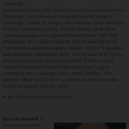
Cambridge,
postdoctoral
fellow della Higher School of Economics
a Mosca e
Bodossakis
Junior Research Fellow
del Churchill College di
Cambridge. È autore di “Sangue sulla resistenza. Storia dell’eccidio
di Porzûs” (Mondadori, 2025), “Il fronte segreto. Gli alleati, la
resistenza europea e le origini della Guerra fredda. 1939-1945
(Mondadori, 2024, edizione originale Oxford University Press),
““Gli Alleati e la Resistenza Italiana” (Mulino, 2010) e “Il Banchiere
della Resistenza” (Mondadori, 2005), nonché curatore di “Porzûs,
Violenza e resistenza sul confine orientale” (Il Mulino, 2012),
“Società totalitarie e transizione alla democrazia. Saggi in
memoria di Victor Zaslavsky” (con V. Zubok, Il Mulino, 2011,
edizione inglese CEU, 2017) e “Le formazioni autonome nella
Resistenza italiana” (Marsilio, 2020).
➡️ Alla SPES lunedì 3 novembre 2025
Riccardo Riccardi
è
Vicepresidente della