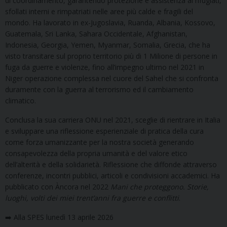
di coordinamento, garantendo protezione e assistenza ai rifugiati,
sfollati interni e rimpatriati nelle aree più calde e fragili del
mondo. Ha lavorato in ex-Jugoslavia, Ruanda, Albania, Kossovo,
Guatemala, Sri Lanka, Sahara Occidentale, Afghanistan,
Indonesia, Georgia, Yemen, Myanmar, Somalia, Grecia, che ha
visto transitare sul proprio territorio più di 1 Milione di persone in
fuga da guerre e violenze, fino all’impegno ultimo nel 2021 in
Niger operazione complessa nel cuore del Sahel che si confronta
duramente con la guerra al terrorismo ed il cambiamento
climatico.
Conclusa la sua carriera ONU nel 2021, sceglie di rientrare in Italia
e sviluppare una riflessione esperienziale di pratica della cura
come forza umanizzante per la nostra società generando
consapevolezza della propria umanità e del valore etico
dell’alterità e della solidarietà. Riflessione che diffonde attraverso
conferenze, incontri pubblici, articoli e condivisioni accademici. Ha
pubblicato con Àncora nel 2022
Mani che proteggono. Storie,
luoghi, volti dei miei trent’anni fra guerre e conflitti
.
➡️ Alla SPES lunedì 13 aprile 2026