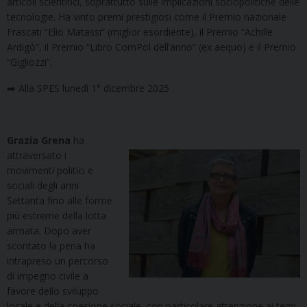
articoli scientifici, soprattutto sulle implicazioni sociopolitiche delle
tecnologie. Ha vinto premi prestigiosi come il Premio nazionale
Frascati “Elio Matassi” (miglior esordiente), il Premio “Achille
Ardigò”, il Premio “Libro ComPol dell’anno” (ex aequo) e il Premio
“Gigliozzi”.
➡️ Alla SPES lunedì 1° dicembre 2025
Grazia Grena
ha
attraversato i
movimenti politici e
sociali degli anni
Settanta fino alle forme
più estreme della lotta
armata. Dopo aver
scontato la pena ha
intrapreso un percorso
di impegno civile a
favore dello sviluppo
locale e della coesione sociale, con particolare attenzione ai temi