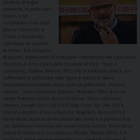
studioso di lingue
semitiche, in particolare
siriaco, e ha
completato i suoi studi
presso l’Università di
Torino e l’Université
Catholique de Louvain-
la-Neuve. Si è occupato
di apocrifi, pubblicando la traduzione commentata del
Libro delle
Parabole di Enoc
(
Libro delle Parabole di Enoc. Testo e
commento
, Paideia, Brescia 1997). Per la tradizione siriaca, si è
soffermato in particolare sulla figura di Isacco di Ninive,
traducendone in italiano alcuni scritti (in particolare,
Discorsi
ascetici. Terza collezione
, Qiqajon, Magnano 2004, di cui ha
curato l’edizione critica:
Isacco di Ninive. Terza collezione
,
Peeters, Lovanii 2011; CSCO 637-638; Script. Syr. 246-247; e
Discorsi ascetici. Prima collezione
, Magnano, Bose 2021) e
fornendone alcuni studi introduttivi alla storia e al pensiero (tra
cui,
Dall’ascesi eremitica alla misericordia infinita. Ricerche su
Isacco di Ninive e la sua fortuna
, Olschki, Firenze 2002). Si è
occupato anche del monachesimo siro-orientale (
Abramo di