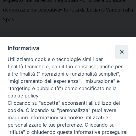
democrazia partecipativa» tenuta da Luciano Vandelli alla
Spes.
Informativa
Utilizziamo cookie o tecnologie simili per
Condividi questo articolo
finalità tecniche e, con il tuo consenso, anche per
altre finalità ("interazioni e funzionalità semplici",
"miglioramento dell'esperienza", "misurazione" e
Segui la SPES sui social
"targeting e pubblicità") come specificato nella
cookie policy.
Cliccando su "accetta" acconsenti all'utilizzo dei
cookie. Cliccando su "personalizza" puoi avere
maggiori informazioni sui cookie utilizzati e
Copyright © Arcidiocesi di Udine
personalizzare le tue preferenze. Cliccando su
2018
"rifiuta" o chiudendo questa informativa proseguirai
Piazza Patriarcato, 1 - 33100 Udine