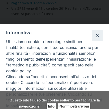
Pagina web di Andrea Zannini
Alla SPES venerdì 13 dicembre 2019 sul tema «L’Europa al
bivio: tra passato e futuro»
Informativa
Utilizziamo cookie o tecnologie simili per
Condividi questo articolo
finalità tecniche e, con il tuo consenso, anche per
altre finalità ("interazioni e funzionalità semplici",
"miglioramento dell'esperienza", "misurazione" e
Segui la SPES sui social
"targeting e pubblicità") come specificato nella
cookie policy.
Cliccando su "accetta" acconsenti all'utilizzo dei
cookie. Cliccando su "personalizza" puoi avere
maggiori informazioni sui cookie utilizzati e
Copyright © Arcidiocesi di Udine
personalizzare le tue preferenze. Cliccando su
2018
"rifiuta" o chiudendo questa informativa proseguirai
Questo sito fa uso dei cookie soltanto per facilitare la
Piazza Patriarcato, 1 - 33100 Udine
la navigazione installando i soli cookie tecnici.
(UD) Tel. 0432.414.511 - Fax 0432.511.838 C.F. 80013900305
navigazione
Info
Non mostrare più