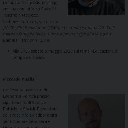
fortunata trasmissione che per
anni ha condotto su Radio24
insieme a Nicoletta
Carbone;
Tutto troppo presto
(2015);
Girl R-evolution
(2016);
L’età dello tsunami
(2017),
Il
metodo famiglia felice. Come allenare i figli alla vita
(con
Barbara Tamborini, 2018).
Alla SPES sabato 9 maggio 2020 sul tema «Educazione al
tempo dei social»
Riccardo Puglisi
Professore associato di
Economia Politica presso il
dipartimento di Scienze
Politiche e Sociali. È redattore
de
lavoce.info
ed editorialista
per il Corriere della Sera e
Linkiesta. In precedenza è