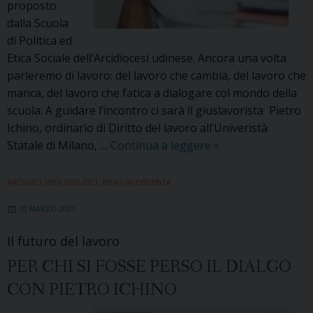
proposto
dalla Scuola
di Politica ed
Etica Sociale dell’Arcidiocesi udinese. Ancora una volta
parleremo di lavoro: del lavoro che cambia, del lavoro che
manca, del lavoro che fatica a dialogare col mondo della
scuola. A guidare l’incontro ci sarà il giuslavorista Pietro
Ichino, ordinario di Diritto del lavoro all’Univeristà
«Ripensare
Statale di Milano, …
Continua a leggere
»
il
lavoro»:
ARCHIVIO SPES 2020-2021
,
NEWS IN EVIDENZA
in
10 MARZO 2021
dialogo
con
Il futuro del lavoro
Pietro
PER CHI SI FOSSE PERSO IL DIALGO
Ichino
CON PIETRO ICHINO