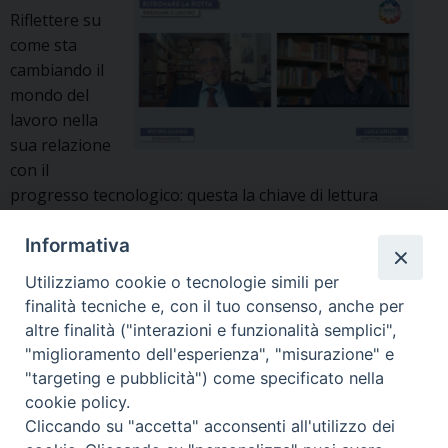
Riflettere su
come sta
cambiando il
mondo del
lavoro nella
sua relazione
con il
progresso tecnologico: questa la chiave di lettura
dell’ultimo incontro della SPES che vede protagonista
Pietro Ichino. In tempi così confusi è essenziale
Informativa
riacquistare fiducia, capire che “sono spariti molti
Utilizziamo cookie o tecnologie simili per
mestieri, ma molti altri ne sono nati”. Le macchine si
finalità tecniche e, con il tuo consenso, anche per
sono sostituite e si sostituiranno all’uomo liberandolo
altre finalità ("interazioni e funzionalità semplici",
dalla fatica eccessiva, permettendo alle …
Continua a
"miglioramento dell'esperienza", "misurazione" e
Per
leggere
»
"targeting e pubblicità") come specificato nella
chi
cookie policy.
si
P
Cliccando su "accetta" acconsenti all'utilizzo dei
fosse