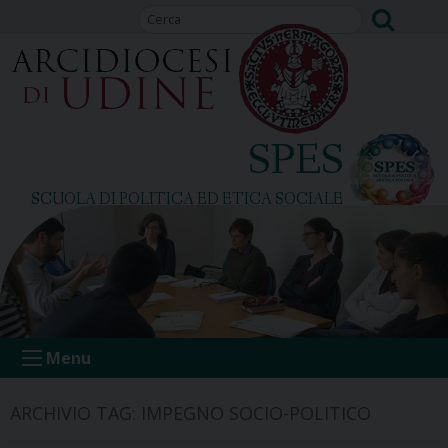
Skip
to
content
SPES
SCUOLA DI POLITICA ED ETICA SOCIALE
Menu
ARCHIVIO TAG:
IMPEGNO SOCIO-POLITICO