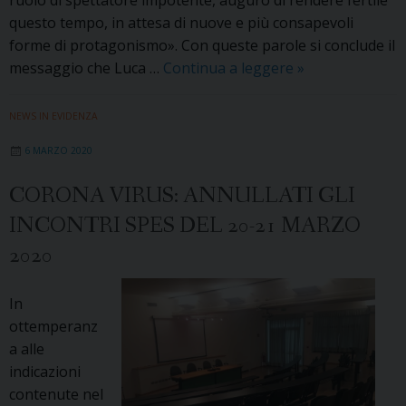
questo tempo, in attesa di nuove e più consapevoli
forme di protagonismo». Con queste parole si conclude il
Lettera
messaggio che Luca …
Continua a leggere
»
del
direttore
NEWS IN EVIDENZA
della
6 MARZO 2020
SPES,
prof.
CORONA VIRUS: ANNULLATI GLI
Luca
INCONTRI SPES DEL 20-21 MARZO
Grion,
ai
2020
corsisti
In
ottemperanz
a alle
indicazioni
contenute nel