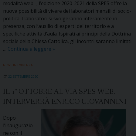
modalità web -, l’edizione 2020-2021 della SPES offre la
nuova possibilità di vivere dei laboratori mensili di socio-
politica. I laboratori si svolgeranno interamente in
presenza, con l’ausilio di esperti del territorio e a
specifiche attività d’aula. Ispirati ai principi della Dottrina
sociale della Chiesa Cattolica, gli incontri saranno limitati
Hai
…
Continua a leggere
»
meno
di
NEWS IN EVIDENZA
30
22 SETTEMBRE 2020
anni
e
IL 1° OTTOBRE AL VIA SPES-WEB.
ti
INTERVERRÀ ENRICO GIOVANNINI
appassiona
la
Politica?
Dopo
Ecco
l’inaugurazio
SPES-
ne con il