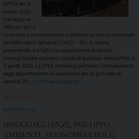
DPCM del 4
marzo 2020,
che dispone
«Misure per il
contrasto e contenimento sull’intero territorio nazionale
del diffondersi del virus COVID – 19», le stesse
prevedendo tra l’altro la sospensione di attività
convegnistiche ed eventi sociali di qualsiasi natura fino al
3 aprile 2020. La SPES comunica pertanto l’annullamento
degli appuntamenti in calendario per le giornate di
Corona
venerdì 20 …
Continua a leggere
»
virus:
annullati
NEWS IN EVIDENZA
gli
4 FEBBRAIO 2020
incontri
SPES
DISUGUAGLIANZE, SVILUPPO,
del
AMBIENTE, ECONOMIA CIVILE:
20-