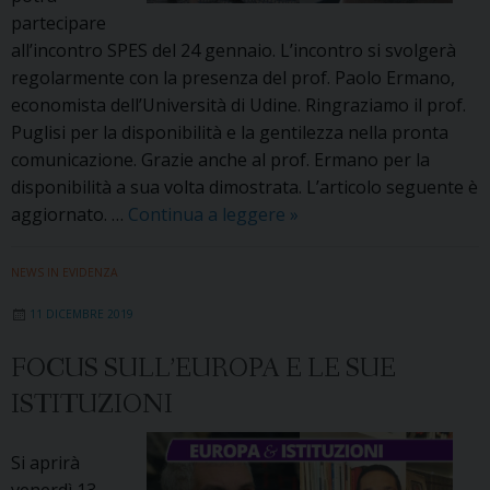
partecipare
all’incontro SPES del 24 gennaio. L’incontro si svolgerà
regolarmente con la presenza del prof. Paolo Ermano,
economista dell’Università di Udine. Ringraziamo il prof.
Puglisi per la disponibilità e la gentilezza nella pronta
comunicazione. Grazie anche al prof. Ermano per la
disponibilità a sua volta dimostrata. L’articolo seguente è
Lavoro
aggiornato. …
Continua a leggere
»
e
finanza
NEWS IN EVIDENZA
al
11 DICEMBRE 2019
tavolo
di
FOCUS SULL’EUROPA E LE SUE
gennaio
ISTITUZIONI
della
SPES.
Con
Si aprirà
date
venerdì 13