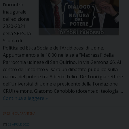
l’incontro
inaugurale
dell’edizione
2020-2021
della SPES, la
Scuola di
Politica ed Etica Sociale dell’Arcidiocesi di Udine.
Appuntamento alle 18.00 nella sala “Madrassi” della
Parrocchia udinese di San Quirino, in via Gemona 66. Al
centro dell’incontro vi sarà un dibattito pubblico sulla
natura del potere tra Alberto Felice De Toni (già rettore
dell’Università di Udine e presidente della Fondazione
CRUI) e mons. Giacomo Canobbio (docente di teologia …
De
Continua a leggere
»
Toni
e
SPES IN QUARANTENA
Canobbio
23 APRILE 2020
per