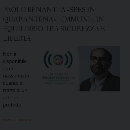
l’inaugurazione
PAOLO BENANTI A «SPES IN
della
QUARANTENA»: «IMMUNI», IN
SPES
2020-
EQUILIBRIO TRA SICUREZZA E
2021
LIBERTÀ
Non è
disponibile
alcun
riassunto in
quanto si
tratta di un
articolo
protetto.
NEWS IN EVIDENZA