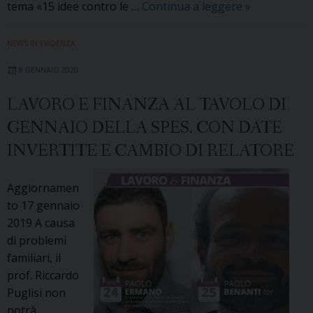
Disuguaglian
tema «15 idee contro le …
Continua a leggere
»
sviluppo,
ambiente,
NEWS IN EVIDENZA
economia
8 GENNAIO 2020
civile:
ecco
LAVORO E FINANZA AL TAVOLO DI
l’appuntame
GENNAIO DELLA SPES. CON DATE
SPES
di
INVERTITE E CAMBIO DI RELATORE
febbraio
Aggiornamen
to 17 gennaio
2019 A causa
di problemi
familiari, il
prof. Riccardo
Puglisi non
potrà