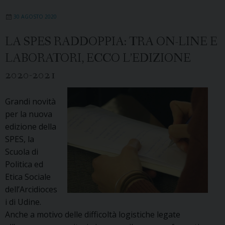
al
30 AGOSTO 2020
via
SPES-
LA SPES RADDOPPIA: TRA ON-LINE E
WEB.
LABORATORI, ECCO L’EDIZIONE
Interverrà
Enrico
2020-2021
Giovannini
Grandi novità
per la nuova
edizione della
SPES, la
Scuola di
Politica ed
Etica Sociale
dell’Arcidioces
i di Udine.
Anche a motivo delle difficoltà logistiche legate