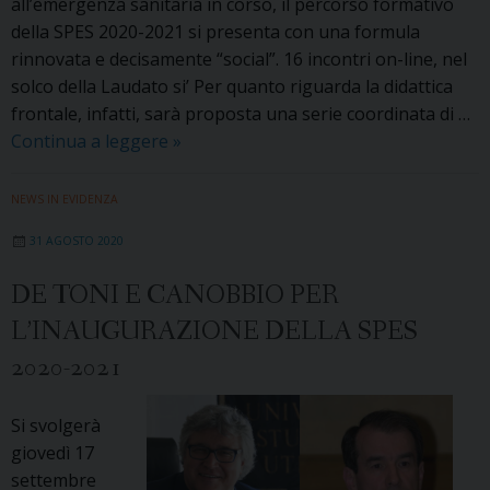
all’emergenza sanitaria in corso, il percorso formativo
della SPES 2020-2021 si presenta con una formula
rinnovata e decisamente “social”. 16 incontri on-line, nel
solco della Laudato si’ Per quanto riguarda la didattica
frontale, infatti, sarà proposta una serie coordinata di …
La
Continua a leggere
»
SPES
raddoppia:
NEWS IN EVIDENZA
tra
31 AGOSTO 2020
on-
line
DE TONI E CANOBBIO PER
e
L’INAUGURAZIONE DELLA SPES
laboratori,
ecco
2020-2021
l’edizione
2020-
Si svolgerà
2021
giovedì 17
settembre