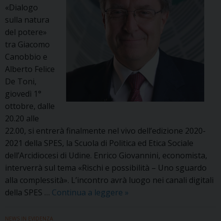
LAB.
«Dialogo
Iscrizioni
sulla natura
aperte
del potere»
tra Giacomo
Canobbio e
Alberto Felice
De Toni,
giovedì 1°
ottobre, dalle
20.20 alle
22.00, si entrerà finalmente nel vivo dell’edizione 2020-
2021 della SPES, la Scuola di Politica ed Etica Sociale
dell’Arcidiocesi di Udine. Enrico Giovannini, economista,
interverrà sul tema «Rischi e possibilità – Uno sguardo
alla complessità». L’incontro avrà luogo nei canali digitali
Il
della SPES …
Continua a leggere
»
1°
ottobre
NEWS IN EVIDENZA