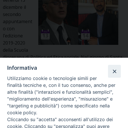
invertite
dicembre il
e
secondo
cambio
appuntament
di
o con
relatore
l’edizione
2019-2020
della Scuola
diocesana di Politica ed Etica sociale. Nel giorno di Santa
Lucia, alle 18.00, il prof. Andrea Zannini – storico
Informativa
dell’Università di Udine – offrirà un intervento dal titolo
«L’Europa al bivio: tra passato e futuro». Il giorno
Utilizziamo cookie o tecnologie simili per
finalità tecniche e, con il tuo consenso, anche per
seguente, sabato 14 dicembre, a partire dalle 9.00 i locali
altre finalità ("interazioni e funzionalità semplici",
del centro culturale Paolino d’Aquileia …
Continua a
"miglioramento dell'esperienza", "misurazione" e
Focus
leggere
»
"targeting e pubblicità") come specificato nella
sull’Europa
cookie policy.
e
« Pagina precedente
Pagina successiva »
Cliccando su "accetta" acconsenti all'utilizzo dei
le
cookie. Cliccando su "personalizza" puoi avere