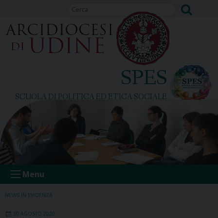
Skip
to
content
SPES
SCUOLA DI POLITICA ED ETICA SOCIALE
Menu
NEWS IN EVIDENZA
30 AGOSTO 2020