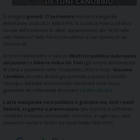
Si svolgerà
giovedì 17 settembre
l’incontro inaugurale
dell’edizione 2020-2021 della SPES, la Scuola di Politica ed Etica
Sociale dell’Arcidiocesi di Udine. Appuntamento alle 18.00 nella
sala “Madrassi” della Parrocchia udinese di San Quirino, in via
Gemona 66.
Al centro dell’incontro vi sarà un
dibattito pubblico
sulla natura
del potere
tra
Alberto Felice De Toni
(già rettore dell’Università
di Udine e presidente della Fondazione CRUI) e mons.
Giacomo
Canobbio
(docente di teologia sistematica presso la Facoltà
Teologica dell’Italia settentrionale). Modererà
Anna Piuzzi,
giornalista del settimanale diocesano
La Vita Cattolica
.
L’atto inaugurale sarà pubblico e gratuito ma, visti i posti
limitati, soggetto a prenotazione
(per iscriversi è sufficiente
compilare il modulo sottostante). L’incontro, in ogni caso, sarà
trasmesso anche in diretta sui social media della SPES.