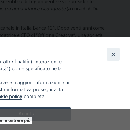
 scientifico di Legambiente e vicepresidente
erne tra abbandoni e riconquiste
(a cura di A. De
icanale in Italia Banca 121. Dopo venti anni come
atrice e CEO di “Officina Creativa”, una società
 due brand: Made in Carcere e 2nd Chance.
altre finalità ("interazioni e
cità") come specificato nella
 avere maggiori informazioni sui
sta informativa proseguirai la
kie policy
completa.
Accetta
0305
n mostrare più
Preferenze Cookie