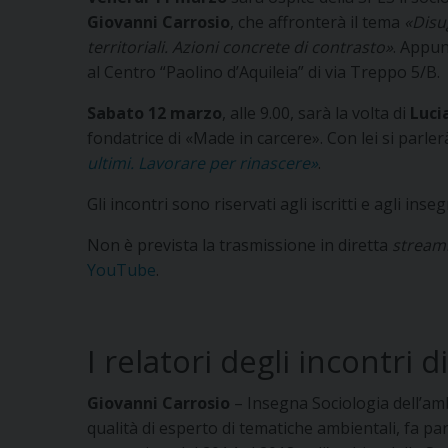
Giovanni Carrosio
, che affronterà il tema
«Disu
territoriali. Azioni concrete di contrasto»
. Appun
al Centro “Paolino d’Aquileia” di via Treppo 5/B.
Sabato 12 marzo
, alle 9.00, sarà la volta di
Luci
fondatrice di «Made in carcere». Con lei si parle
ultimi. Lavorare per rinascere»
.
Gli incontri sono riservati agli iscritti e agli in
Non è prevista la trasmissione in diretta
stream
YouTube
.
I relatori degli incontri 
Giovanni Carrosio
– Insegna Sociologia dell’amb
qualità di esperto di tematiche ambientali, fa pa