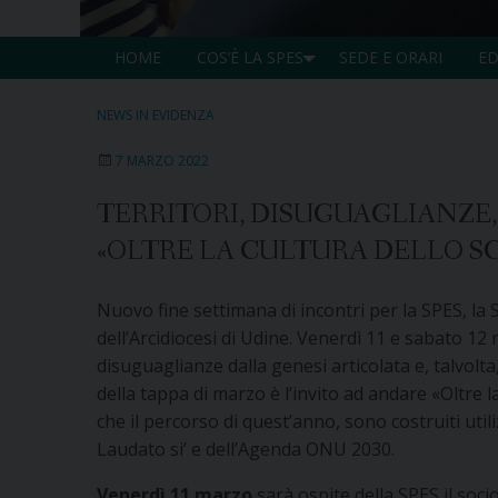
HOME
COS’È LA SPES
SEDE E ORARI
ED
NEWS IN EVIDENZA
7 MARZO 2022
TERRITORI, DISUGUAGLIANZE,
«OLTRE LA CULTURA DELLO S
Nuovo fine settimana di incontri per la SPES, la S
dell’Arcidiocesi di Udine. Venerdì 11 e sabato 12
disuguaglianze dalla genesi articolata e, talvolt
della tappa di marzo è l’invito ad andare «Oltre 
che il percorso di quest’anno, sono costruiti util
Laudato si’ e dell’Agenda ONU 2030.
Venerdì 11 marzo
sarà ospite della SPES il socio