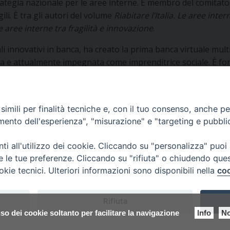
trategia nazionale per le aree interne. È membro del comitato
li. È tra gli autori del volume
Riabitare l’Italia. Le aree int
lle aree interne tra fragilità e innovazione
.
i innovativi in banca, ha creato la prima banca virtuale mult
a e attualmente impegnata come imprenditrice sociale. È fond
e persone svantaggiate e detenuti in particolare. Opera con
imili per finalità tecniche e, con il tuo consenso, anche per 
amento dell'esperienza", "misurazione" e "targeting e pubbli
i all'utilizzo dei cookie. Cliccando su "personalizza" puoi
re le tue preferenze. Cliccando su "rifiuta" o chiudendo que
okie tecnici. Ulteriori informazioni sono disponibili nella
coo
 di Udine 2018
Rifiuta
 33100 Udine (UD) Tel. 0432.414.511 - Fax 0432.511.838 C.F. 8001390
so dei cookie soltanto per facilitare la navigazione
Info
No