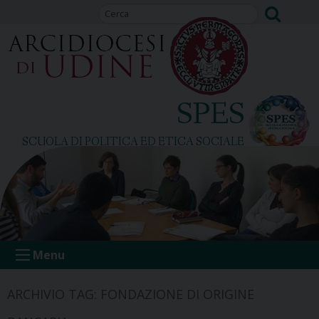
Skip
to
content
SPES
SCUOLA DI POLITICA ED ETICA SOCIALE
Menu
ARCHIVIO TAG:
FONDAZIONE DI ORIGINE