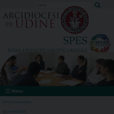
Skip
to
content
SPES
SCUOLA DI POLITICA ED ETICA SOCIALE
Menu
SPES IN QUARANTENA
25 APRILE 2020