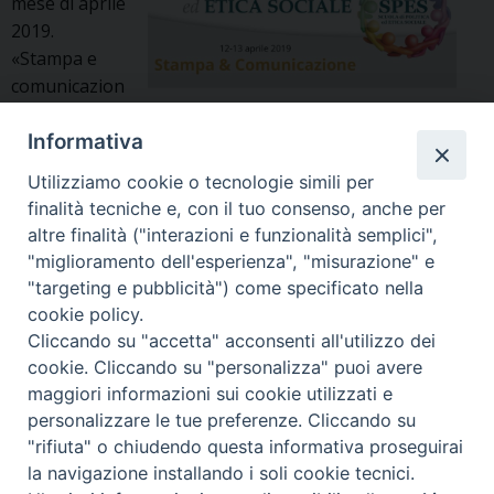
mese di aprile
2019.
«Stampa e
comunicazion
e» è il tema
degli incontri previsti nel fine-settimana del 12 e 13 aprile
Informativa
prossimi. Gli ospiti e i temi Venerdì 12 aprile, a partire
Utilizziamo cookie o tecnologie simili per
dalle 18.00 le riflessioni saranno guidate da Bruno
finalità tecniche e, con il tuo consenso, anche per
Mastroianni e Vera Gheno e avrà per titolo «Tienilo
altre finalità ("interazioni e funzionalità semplici",
acceso: posta, commenta e condividi …
Continua a
"miglioramento dell'esperienza", "misurazione" e
«Stampa
leggere
»
"targeting e pubblicità") come specificato nella
e
cookie policy.
comunicazione»:
P
Cliccando su "accetta" acconsenti all'utilizzo dei
in
cookie. Cliccando su "personalizza" puoi avere
o
aprile
maggiori informazioni sui cookie utilizzati e
s
Copyright © Arcidiocesi di Udine
un
personalizzare le tue preferenze. Cliccando su
t
2018
appuntamento
"rifiuta" o chiudendo questa informativa proseguirai
Piazza Patriarcato, 1 - 33100 Udine
N
SPES
la navigazione installando i soli cookie tecnici.
(UD) Tel. 0432.414.511 - Fax 0432.511.838 C.F. 80013900305
a