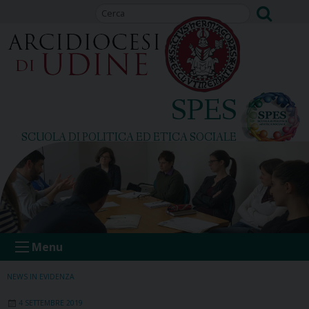
Skip
to
content
SPES
SCUOLA DI POLITICA ED ETICA SOCIALE
Menu
NEWS IN EVIDENZA
4 SETTEMBRE 2019