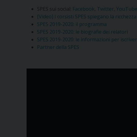
SPES sui social:
Facebook
,
Twitter
,
YouTub
[Video] I corsisti SPES spiegano la ricchezz
SPES 2019-2020: il programma
SPES 2019-2020: le biografie dei relatori
SPES 2019-2020: le informazioni per iscriver
Partner della SPES