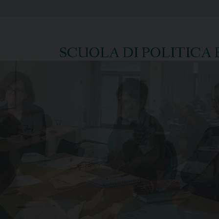
SCUOLA DI POLITICA 