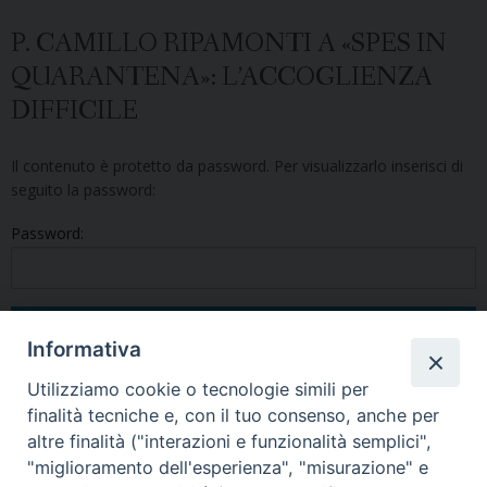
P. CAMILLO RIPAMONTI A «SPES IN
QUARANTENA»: L’ACCOGLIENZA
DIFFICILE
Il contenuto è protetto da password. Per visualizzarlo inserisci di
seguito la password:
Password:
Informativa
Utilizziamo cookie o tecnologie simili per
finalità tecniche e, con il tuo consenso, anche per
altre finalità ("interazioni e funzionalità semplici",
Condividi questo articolo
"miglioramento dell'esperienza", "misurazione" e