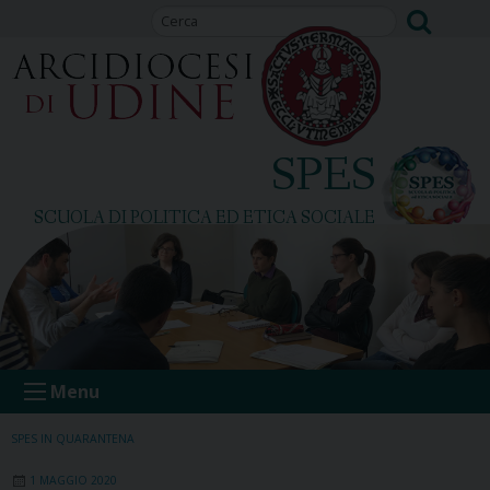
Skip
to
content
SPES
SCUOLA DI POLITICA ED ETICA SOCIALE
Menu
SPES IN QUARANTENA
1 MAGGIO 2020