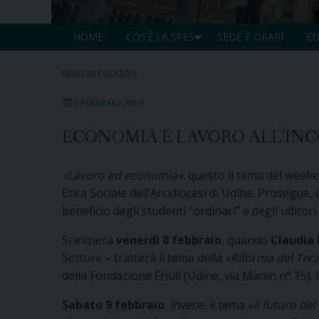
HOME
COS’È LA SPES
SEDE E ORARI
ED
NEWS IN EVIDENZA
5 FEBBRAIO 2019
ECONOMIA E LAVORO ALL’INC
«Lavoro ed economia»
: questo il tema del weeken
Etica Sociale dell’Arcidiocesi di Udine. Prosegue,
beneficio degli studenti “ordinari” e degli uditori.
Si inizierà
venerdì 8 febbraio
, quando
Claudia 
Settore
– tratterà il tema della
«Riforma del Terz
della Fondazione Friuli (Udine, via Manin n° 15).
Sabato 9 febbraio
, invece, il tema
«Il futuro del