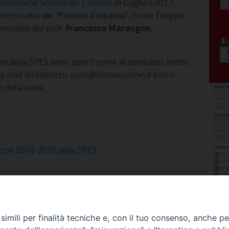
Settimana Sociale dei Cattolici
di Cagliari 2017.
tro culturale “Paolino d’Aquileia”, in via Treppo
à animato dal prof.
Francesco Marangon
,
enti della SPES sono aperti come di consueto anche
a mail all’indirizzo
spes@diocesiudine.it
entro
o della cena.
zione 2018-2019 della SPES
;
e
imili per finalità tecniche e, con il tuo consenso, anche per 