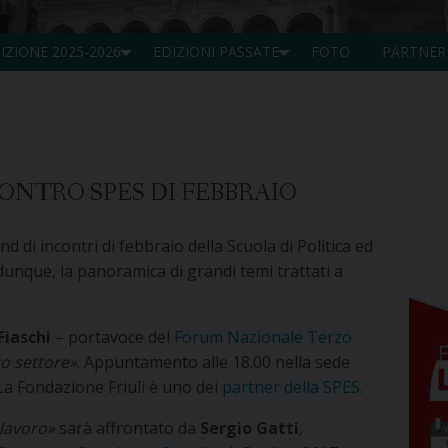
IZIONE 2025-2026
EDIZIONI PASSATE
FOTO
PARTNER
ONTRO SPES DI FEBBRAIO
d di incontri di febbraio della Scuola di Politica ed
 dunque, la panoramica di grandi temi trattati a
Fiaschi
– portavoce del
Forum Nazionale Terzo
o settore»
. Appuntamento alle 18.00 nella sede
 La Fondazione Friuli è uno dei
partner della SPES
.
 lavoro»
sarà affrontato da
Sergio Gatti
,