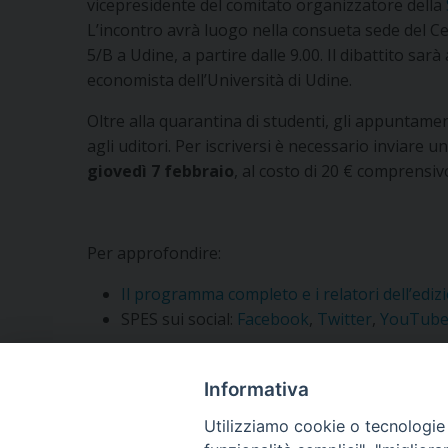
vicepresidente del comitato organizzatore della
L’incontro avrà luogo nella consueta sede del Cen
5/B a Udine, a partire dalle 9.00. Il dibattito sar
economista dell’Università di Udine.
Oltre alla quarantina di studenti, gli appuntam
agli uditori. Per iscriversi è necessario inviare un
giovedì 7 febbraio
, al costo di 20 € comprensiv
Per approfondire:
Il programma completo e i relatori dell’edi
SPES sui social:
Facebook
,
Twitter
,
YouTub
Informativa
Condividi questo articolo
Utilizziamo cookie o tecnologie s