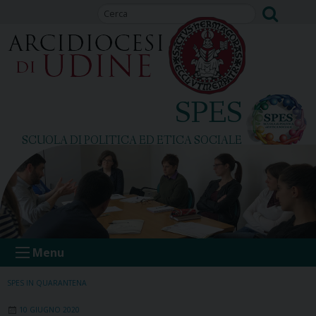
Skip
to
content
SPES
SCUOLA DI POLITICA ED ETICA SOCIALE
Menu
SPES IN QUARANTENA
10 GIUGNO 2020