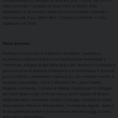
Cooperazione e lo Sviluppo Economico (2001-2009). Nel 2014 è
stato nominato “Cavaliere di Gran Croce al Merito della
Repubblica” e ha ricevuto numerosi riconoscimenti nazionali e
internazionali. Il suo ultimo libro “L’Utopia Sostenibile” è stato
pubblicato nel 2018.
Elena Granata
Professore Associato al Politecnico di Milano. Laureata in
Architettura, dottore di ricerca in Pianificazione Ambientale e
Territoriale, insegna Analisi della città e del Territorio e Urbanistica
presso il corso di laurea in Urbanistica e di Architettura. È docente
presso l’Istituto Universitario Sophia (IUS). Ha condotto ricerche e
studi per enti pubblici, come il Ministero dei Lavori Pubblici,
Regione Lombardia, Comune di Milano, l’Agenzia per lo Sviluppo
del Nord Milano e per centri di ricerca come l’Istituto di Ricerca
Regionale della Lombardia, l’Istituto Synergia, Fondazione ISMU,
Associazione Interessi Metropolitani, Fondazione Agnelli. Autrice
di una quindicina di libri e di un centinaio articoli e saggi sui temi
della città e del territorio.